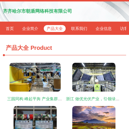
齐齐哈尔市朝盾网络科技有限公司
首页
企业简介
产品大全
联系我们
企业信息
访客
产品大全
Product
三园同构 峰起平舆 产业集群助力县域经济高质量发展
浙江 做优光伏产业，引领绿色发展时代